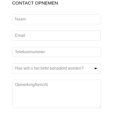
Leave
CONTACT OPNEMEN
this
field
blank