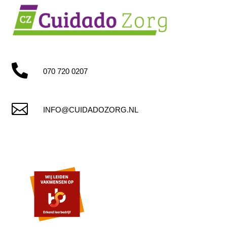

070 720 0207

INFO@CUIDADOZORG.NL