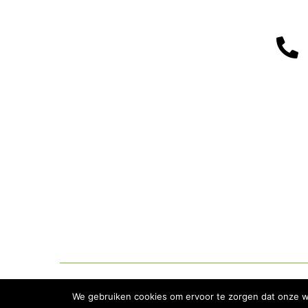

Privacyverklaring
Contact
Webmail
We gebruiken cookies om ervoor te zorgen dat onze web