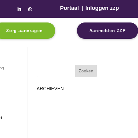
Portaal
Inloggen zzp
|

Zorg aanvragen
Aanmelden ZZP
ing
ARCHIEVEN
t.