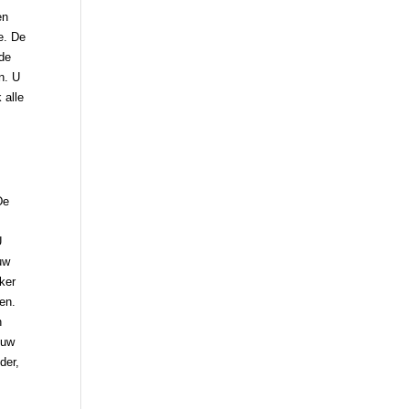
en
e. De
 de
n. U
 alle
De
U
uw
ker
ren.
n
 uw
der,