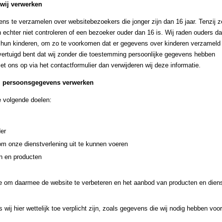
 wij verwerken
vens te verzamelen over websitebezoekers die jonger zijn dan 16 jaar. Tenzij z
chter niet controleren of een bezoeker ouder dan 16 is. Wij raden ouders d
van hun kinderen, om zo te voorkomen dat er gegevens over kinderen verzameld
vertuigd bent dat wij zonder die toestemming persoonlijke gegevens hebben
 ons op via het contactformulier dan verwijderen wij deze informatie.
ij persoonsgegevens verwerken
 volgende doelen:
der
 om onze dienstverlening uit te kunnen voeren
en en producten
te om daarmee de website te verbeteren en het aanbod van producten en dien
ij hier wettelijk toe verplicht zijn, zoals gegevens die wij nodig hebben voo