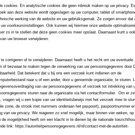
nele cookies. En analytische cookies die geen inbreuk maken op uw privacy. E
bezoek aan deze website wordt opgeslagen op uw computer, tablet of smartphon
technische werking van de website en uw gebruiksgemak. Ze zorgen ervoor dat
 uw voorkeursinstellingen. Ook kunnen wij hiermee onze website optimalisere
er zo in te stellen dat deze geen cookies meer opslaat. Daarnaast kunt u ook
n van uw browser verwijderen.
te corrigeren of te verwijderen. Daarnaast heeft u het recht om uw eventuele
en of bezwaar te maken tegen de verwerking van uw persoonsgegevens door 
gbaarheid. Dat betekent dat u bij ons een verzoek kunt indienen om de
puterbestand naar u of een ander, door u genoemde organisatie, te sturen. 
, gegevensoverdraging van uw persoonsgegevens of verzoek tot intrekking van 
oonsgegevens sturen naar de organisatie via het contactformulier. Om er ze
n, vragen wij u een kopie van uw identiteitsbewijs met het verzoek mee te stu
le zone, de strook met nummers onderaan het paspoort), paspoortnummer e
g van uw privacy. We reageren zo snel mogelijk, maar binnen vier weken, op
u de mogelijkheid heeft om een klacht in te dienen bij de nationale toezichthou
e link: https://autoriteitpersoonsgegevens.nl/nl/contact-met-de-autoriteit-