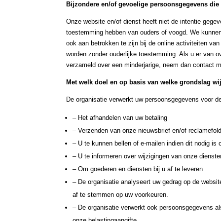
Bijzondere en/of gevoelige persoonsgegevens die
Onze website en/of dienst heeft niet de intentie gege
toestemming hebben van ouders of voogd. We kunnen e
ook aan betrokken te zijn bij de online activiteiten 
worden zonder ouderlijke toestemming. Als u er van o
verzameld over een minderjarige, neem dan contact met
Met welk doel en op basis van welke grondslag w
De organisatie verwerkt uw persoonsgegevens voor de
– Het afhandelen van uw betaling
– Verzenden van onze nieuwsbrief en/of reclamefol
– U te kunnen bellen of e-mailen indien dit nodig is
– U te informeren over wijzigingen van onze dienst
– Om goederen en diensten bij u af te leveren
– De organisatie analyseert uw gedrag op de websi
af te stemmen op uw voorkeuren.
– De organisatie verwerkt ook persoonsgegevens als w
onze belastingaangifte.