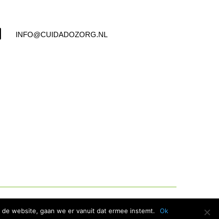

INFO@CUIDADOZORG.NL
Copyright © 2025 –
CuidadoZorg B.V.
 de website, gaan we er vanuit dat ermee instemt.
Ok