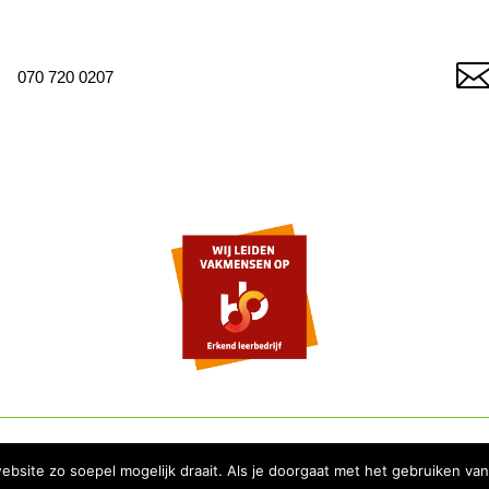
070 720 0207
site zo soepel mogelijk draait. Als je doorgaat met het gebruiken van